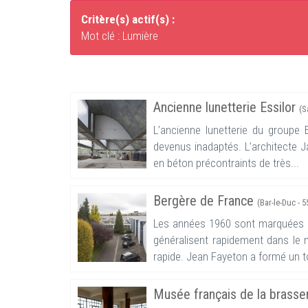
Critère(s) actif(s) :
Mot clé : Lumière
Ancienne lunetterie Essilor
(S
L’ancienne lunetterie du groupe 
devenus inadaptés. L’architecte 
en béton précontraints de très...
Bergère de France
(Bar-le-Duc - 5
Les années 1960 sont marquées p
généralisent rapidement dans le m
rapide. Jean Fayeton a formé un to
Musée français de la brasse