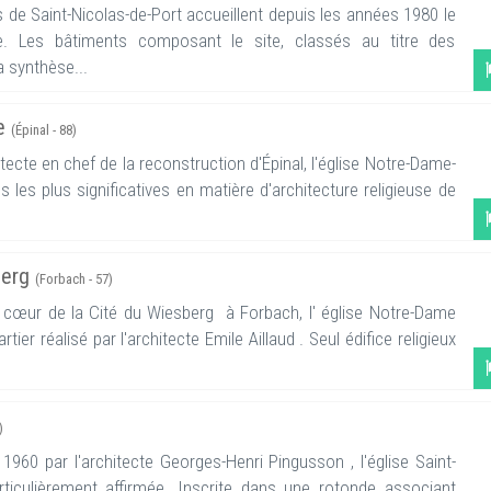
de Saint-Nicolas-de-Port accueillent depuis les années 1980 le
e. Les bâtiments composant le site, classés au titre des
 synthèse...
ge
(Épinal - 88)
tecte en chef de la reconstruction d'Épinal, l'église Notre-Dame-
s les plus significatives en matière d'architecture religieuse de
berg
(Forbach - 57)
 cœur de la Cité du Wiesberg à Forbach, l' église Notre-Dame
ier réalisé par l'architecte Emile Aillaud . Seul édifice religieux
)
60 par l'architecte Georges-Henri Pingusson , l'église Saint-
ticulièrement affirmée. Inscrite dans une rotonde associant