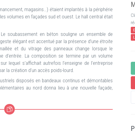
M
nnancement, magasins…) étaient implantés à la périphérie
Cl
les volumes en façades sud et ouest. Le hall central était
ré
E
lée. Le soubassement en béton souligne un ensemble de
L
 geste élégant est accentué par la présence d’une étroite
 émaillée et du vitrage des panneaux change lorsque le
e d’entrée. La composition se termine par un volume
r lequel s'affichait autrefois l’enseigne de l’entreprise
r la création d'un accès poids-lourd.
ustriels disposés en bandeaux continus et démontables
pplémentaires au nord donna lieu à une nouvelle façade,
P