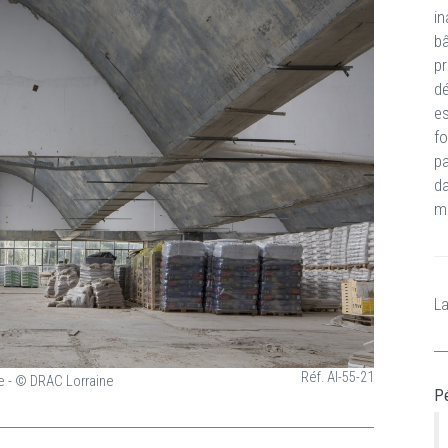
i
b
pr
d
e
fo
p
da
m
La
Réf. AI-55-21
ne - © DRAC Lorraine
Pé