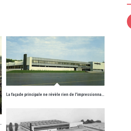
La façade principale ne révèle rien de l'impressionnante structure qu'elle cache.
 de Saint-Mihiel sur un terrain bordé par la Meuse et la voie ferrée.