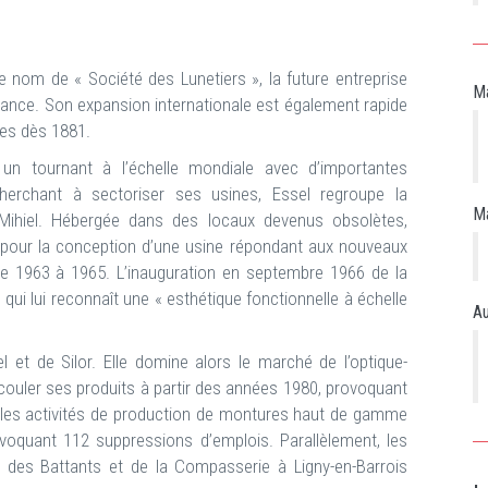
e nom de « Société des Lunetiers », la future entreprise
Ma
 France. Son expansion internationale est également rapide
res dès 1881.
un tournant à l’échelle mondiale avec d’importantes
herchant à sectoriser ses usines, Essel regroupe la
Ma
-Mihiel. Hébergée dans des locaux devenus obsolètes,
el pour la conception d’une usine répondant aux nouveaux
 de 1963 à 1965. L’inauguration en septembre 1966 de la
 qui lui reconnaît une « esthétique fonctionnelle à échelle
Au
el et de Silor. Elle domine alors le marché de l’optique-
 écouler ses produits à partir des années 1980, provoquant
, les activités de production de montures haut de gamme
ovoquant 112 suppressions d’emplois. Parallèlement, les
e, des Battants et de la Compasserie à Ligny-en-Barrois