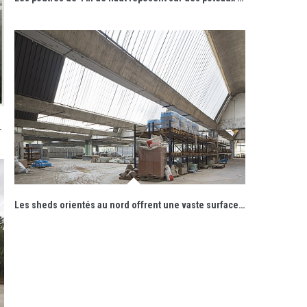
nviron 8 cm d'épaisseur.
Les sheds orientés au nord offrent une vaste surface vitrée pour éclairer d'une lumière constante les ateliers de production.