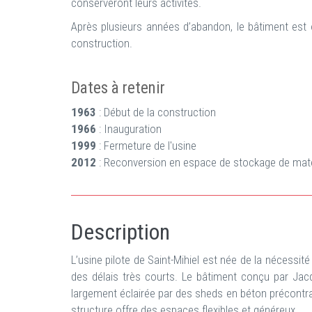
conserveront leurs activités.
Après plusieurs années d’abandon, le bâtiment est
construction.
Dates à retenir
1963
: Début de la construction
1966
: Inauguration
1999
: Fermeture de l'usine
2012
: Reconversion en espace de stockage de maté
Description
L’usine pilote de Saint-Mihiel est née de la nécessit
des délais très courts. Le bâtiment conçu par Ja
largement éclairée par des sheds en béton précontrai
structure offre des espaces flexibles et généreux.