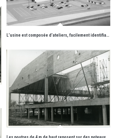
L’usine est composée d’ateliers, facilement identifiables par la présence de sheds, dissimulés par le volume des locaux administratifs s’étirant sur la partie ouest. Un bâtiment dédié au gardien prend place à l’entrée du site.
Les poutres de 4 m de haut reposent sur des poteaux espacés tous les 20 m.