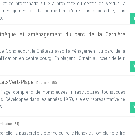
rs et de promenade situé à proximité du centre de Verdun, a
'aménagement qui lui permettent d'être plus accessible, plus
x...
diathèque et aménagement du parc de la Carpière
l de Gondrecourt-le-Château avec l'aménagement du parc de la
ification en centre bourg. En plaçant l'Ornain au cœur de leur
u Lac-Vert-Plage
(Doulcon - 55)
 Plage comprend de nombreuses infrastructures touristiques
es. Développée dans les années 1950, elle est représentative de
...
mblaine - 54)
chelle, la passerelle piétonne qui relie Nancy et Tomblaine offre