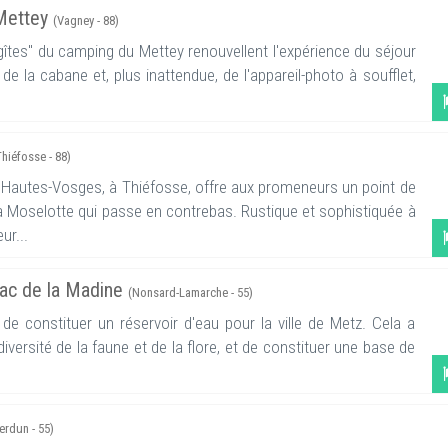
Mettey
(Vagney - 88)
gîtes" du camping du Mettey renouvellent l'expérience du séjour
e la cabane et, plus inattendue, de l'appareil-photo à soufflet,
Thiéfosse - 88)
s Hautes-Vosges, à Thiéfosse, offre aux promeneurs un point de
la Moselotte qui passe en contrebas. Rustique et sophistiquée à
ur...
 lac de la Madine
(Nonsard-Lamarche - 55)
de constituer un réservoir d'eau pour la ville de Metz. Cela a
iversité de la faune et de la flore, et de constituer une base de
erdun - 55)