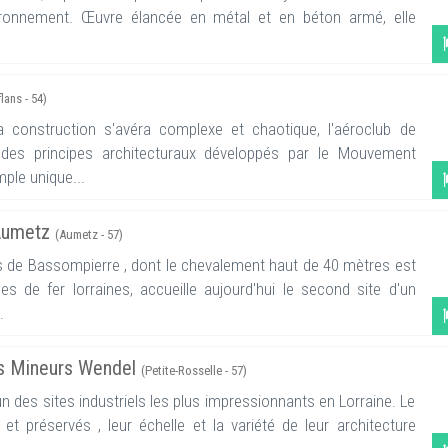
vironnement. Œuvre élancée en métal et en béton armé, elle
lans - 54)
la construction s'avéra complexe et chaotique, l'aéroclub de
 des principes architecturaux développés par le Mouvement
ple unique...
'Aumetz
(Aumetz - 57)
ts de Bassompierre , dont le chevalement haut de 40 mètres est
s de fer lorraines, accueille aujourd'hui le second site d'un
.
s Mineurs Wendel
(Petite-Rosselle - 57)
un des sites industriels les plus impressionnants en Lorraine. Le
 préservés , leur échelle et la variété de leur architecture