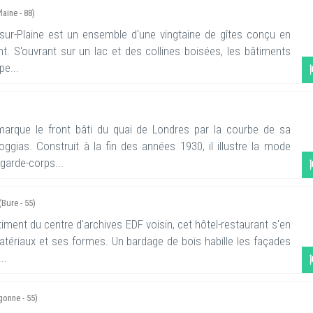
laine - 88)
-sur-Plaine est un ensemble d'une vingtaine de gîtes conçu en
 S'ouvrant sur un lac et des collines boisées, les bâtiments
pe...
arque le front bâti du quai de Londres par la courbe de sa
ggias. Construit à la fin des années 1930, il illustre la mode
garde-corps...
(Bure - 55)
ent du centre d'archives EDF voisin, cet hôtel-restaurant s'en
tériaux et ses formes. Un bardage de bois habille les façades
..
gonne - 55)