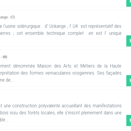
ange - 57)
e l'usine sidérurgique d' Uckange , l' U4 est représentatif des
guerres ; cet ensemble technique complet en est l' unique
 - 88)
alement dénommée Maison des Arts et Métiers de la Haute
erprétation des formes vernaculaires vosgiennes. Ses façades
une de...
st une construction polyvalente accueillant des manifestations
bois issu des forêts locales, elle s'inscrit pleinement dans une
le...