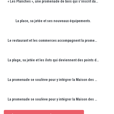
« Les Planches », une promenade de bois qui s’inscrit dans la topographie du site et souligne les courbes de niveaux.
La place, sa jetée et ses nouveaux équipements.
Le restaurant et les commerces accompagnent la promenade.
La plage, sa jetée et les ilots qui deviennent des points de convergences des baigneurs.
La promenade se soulève pour y intégrer la Maison des Promenades dont la toiture devient alors un belvédère et un point d’observation du lac.
La promenade se soulève pour y intégrer la Maison des Promenades dont la toiture devient alors un belvédère et un point d’observation du lac.