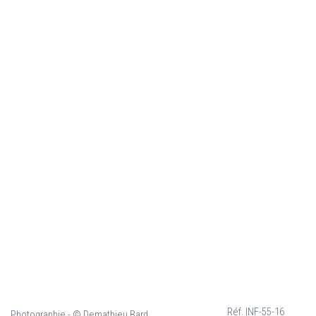
Réf. INF-55-16
Photographie - © Demathieu Bard