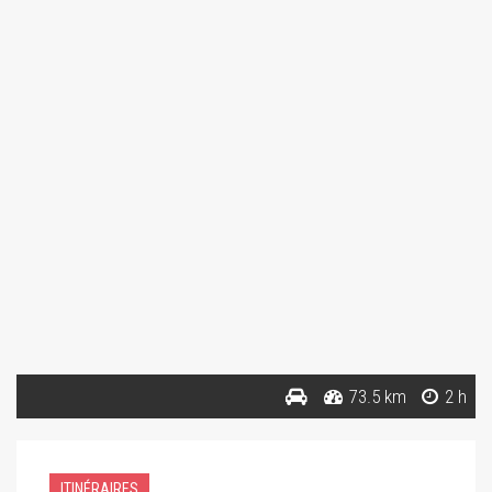
73.5 km
2 h
ITINÉRAIRES