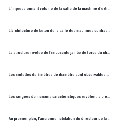
L'impressionnant volume de la salle de la machine d'extraction est éclairé par une série de hautes baies vitrées.
L'architecture de béton de la salle des machines contraste avec les bâtiments du début du XXe siècle.
La structure rivetée de l'imposante jambe de force du chevalement participe à la reprise des efforts de traction lors des opérations d'extraction du puits.
Les molettes de 5 mètres de diamètre sont observables depuis la plateforme du chevalement.
Les rangées de maisons caractéristiques révèlent la présence de cité ouvrière.
Au premier plan, l'ancienne habitation du directeur de la mine - au second plan, le village de Crusnes et le clocher blanc de son église métallique.