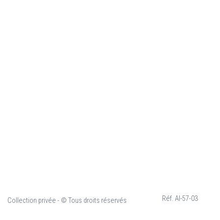
Réf. AI-57-03
AUE
Collection privée - © Tous droits réservés
-03