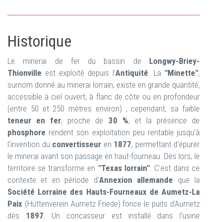
Historique
Le minerai de fer du
bassin de
Longwy-Briey-
Thionville
est exploité depuis l'
Antiquité
. La
"Minette"
,
surnom donné au minerai lorrain, existe en grande quantité,
accessible à ciel ouvert, à flanc de côte ou en profondeur
(entre 50 et 250 mètres environ) ; cependant, sa faible
teneur en fer
, proche de
30 %
, et la présence de
phosphore
rendent son exploitation peu rentable jusqu'à
l'invention du
convertisseur
en
1877
, permettant d'épurer
le minerai avant son passage en haut-fourneau. Dès lors, le
territoire se transforme en
"Texas lorrain"
. C'est dans ce
contexte et en période d'
Annexion allemande
que la
Société Lorraine des Hauts-Fourneaux de Aumetz-La
Paix
(Hüttenverein Aumetz Friede) fonce le puits d'Aumetz
dès
1897
. Un concasseur est installé dans l'usine