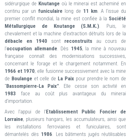
sidérurgique de
Knutange
où le minerai est acheminé en
continu par un
funiculaire
long de
11 km
. A l'issue du
premier conflit mondial, la mine est confiée à la
Société
Métallurgique de Knutange (S.M.K.)
. Puis, le
chevalement et la machine d'extraction détruits lors de la
débacle en 1940
sont
reconstruits
au cours de
l'
occupation allemande
. Dès
1945
, la mine à nouveau
française connaît des modernisations successives,
concernant le forage et le chargement notamment. En
1966 et 1970
, elle fusionne successivement avec la mine
de
Boulange
et celle de
La Paix
pour prendre le nom de
"
Bassompierre-La Paix"
. Elle cesse son activité en
1983
face au coût plus avantageux du minerai
d'importation.
Avec l'appui de l’
Etablissement Public Foncier de
Lorraine
, plusieurs hangars, les accumulateurs, ainsi que
les installations ferroviaires et funiculaires, sont
démantelés dès
1986
. Les bâtiments jugés réutilisables