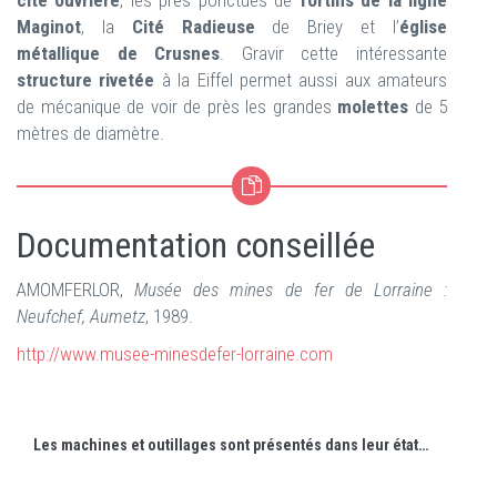
cité ouvrière
, les prés ponctués de
fortins de la ligne
Maginot
, la
Cité Radieuse
de Briey et l’
église
métallique de Crusnes
. Gravir cette intéressante
structure rivetée
à la Eiffel permet aussi aux amateurs
de mécanique de voir de près les grandes
molettes
de 5
mètres de diamètre.
Documentation conseillée
AMOMFERLOR,
Musée des mines de fer de Lorraine :
Neufchef, Aumetz
, 1989.
http://www.musee-minesdefer-lorraine.com
Les machines et outillages sont présentés dans leur état d'origine avec sobriété.