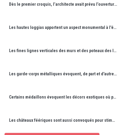
Dès le premier croquis, l’architecte avait prévu l’ouverture de boutiques au rez-de-chaussée.
Les hautes loggias apportent un aspect monumental à l'édifice. Le vide qu'elles créent, interrompu par de fins poteaux de béton, habille la façade.
Les fines lignes verticales des murs et des poteaux des loggias tranchent avec la composition des immeubles voisins et trouvent leur équilibre par les horizontales du balcon et de la corniche.
Les garde-corps métalliques évoquent, de part et d'autre d'un projecteur cinématographique, les aventures dans lesquelles nous entraîne le Septième art.
Certains médaillons évoquent les décors exotiques où prennent place les films hollywoodiens. Ici la jungle.
Les châteaux féériques sont aussi convoqués pour stimuler l'imaginaire des spectateurs avant leur entrée en salle.