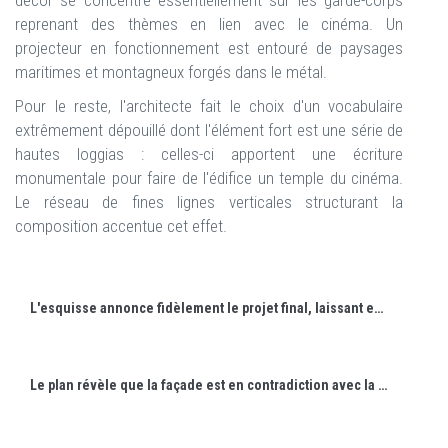
décor se concentre essentiellement sur les garde-corps
reprenant des thèmes en lien avec le cinéma. Un
projecteur en fonctionnement est entouré de paysages
maritimes et montagneux forgés dans le métal.
Pour le reste, l'architecte fait le choix d'un vocabulaire
extrêmement dépouillé dont l'élément fort est une série de
hautes loggias : celles-ci apportent une écriture
monumentale pour faire de l'édifice un temple du cinéma.
Le réseau de fines lignes verticales structurant la
composition accentue cet effet.
L'esquisse annonce fidèlement le projet final, laissant encore dans le flou quelques détails comme la ferronnerie.
Le plan révèle que la façade est en contradiction avec la salle. Celle-ci use d'une forme organique plaçant l'écran dans le prolongement des murs courbes.