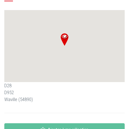
D28
D952
Waville (54890)