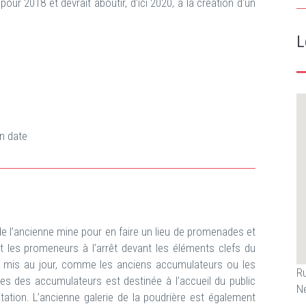
r 2018 et devrait aboutir, d'ici 2020, à la création d'un
L
n date
e l’ancienne mine pour en faire un lieu de promenades et
ent les promeneurs à l’arrêt devant les éléments clefs du
té mis au jour, comme les anciens accumulateurs ou les
Ru
es des accumulateurs est destinée à l’accueil du public
N
itation. L’ancienne galerie de la poudrière est également