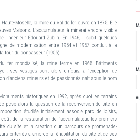
a Haute-Moselle, la mine du Val de fer ouvre en 1875. Elle
Ma
euves-Maisons. L’accumulateur à minerai encore visible
e l’ingénieur Edouard Zublin. En 1946, il subit quelques
ne de modernisation entre 1954 et 1957 conduit à la
 la tour du concasseur (1955).
du fer mondialisé, la mine ferme en 1968. Bâtiments
Ma
é : ses vestiges sont alors enfouis, à l’exception de
ion d’anciens mineurs et de passionnés naît sous le nom
s Monuments historiques en 1992, après quoi les terrains
Au
 pose alors la question de la reconversion du site en
position étudiée initialement associe parc de loisirs,
 coût de la restauration de l’accumulateur, les premiers
té du site et la création d'un parcours de promenade-
urs enterrés a amorcé la réhabilitation du site et de ses