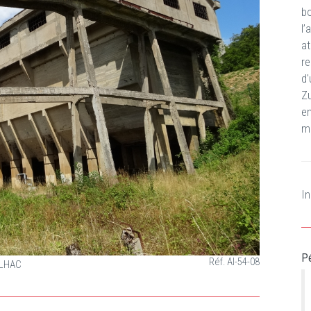
b
l
a
re
d
Zu
e
ma
In
Pé
Réf. AI-54-08
/ LHAC