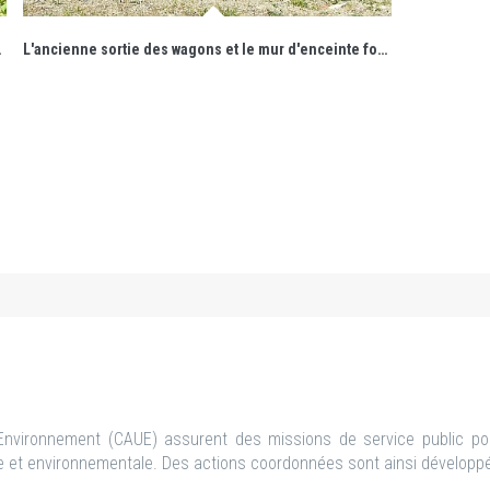
s au site.
L'ancienne sortie des wagons et le mur d'enceinte font partie des derniers vestiges mis en valeur le long du parcours.
’Environnement (CAUE) assurent des missions de service public pou
ne et environnementale. Des actions coordonnées sont ainsi développé