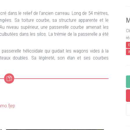
cré dans le relief de l’ancien carreau. Long de 54 mètres,
M
ngées. Sa toiture courbe, sa structure apparente et le
u niveau supérieur, une passerelle courbe amenait les
Cl
 culbutées dans les silos. La trémie de la passerelle a été
ré
E
passerelle hélicoïdale qui guidait les wagons vides à la
I
oteaux doubles. Sa légèreté, son élan et ses courbes
amo.fjep