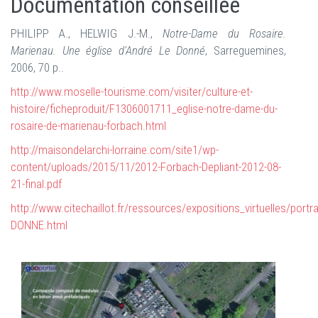
Documentation conseillée
PHILIPP A., HELWIG J.-M.,
Notre-Dame du Rosaire.
Marienau. Une église d'André Le Donné
, Sarreguemines,
2006, 70 p..
http://www.moselle-tourisme.com/visiter/culture-et-
histoire/ficheproduit/F1306001711_eglise-notre-dame-du-
rosaire-de-marienau-forbach.html
http://maisondelarchi-lorraine.com/site1/wp-
content/uploads/2015/11/2012-Forbach-Depliant-2012-08-
21-final.pdf
http://www.citechaillot.fr/ressources/expositions_virtuelles/portr
DONNE.html