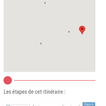
2
2
2
Les étapes de cet itinéraire :
Etape A