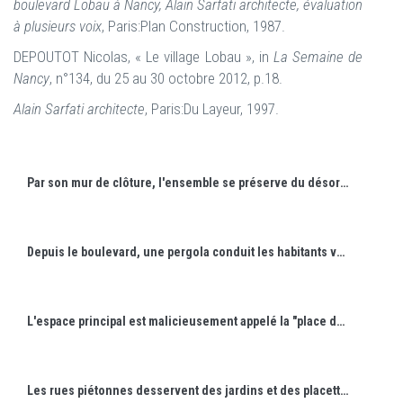
boulevard Lobau à Nancy, Alain Sarfati architecte, évaluation
à plusieurs voix
, Paris:Plan Construction, 1987.
DEPOUTOT Nicolas, « Le village Lobau », in
La Semaine de
Nancy
, n°134, du 25 au 30 octobre 2012, p.18.
Alain Sarfati architecte
, Paris:Du Layeur, 1997.
Par son mur de clôture, l'ensemble se préserve du désordre de la rue et crée son propre univers autonome.
Depuis le boulevard, une pergola conduit les habitants vers les immeubles.
L'espace principal est malicieusement appelé la "place du village".
Les rues piétonnes desservent des jardins et des placettes.