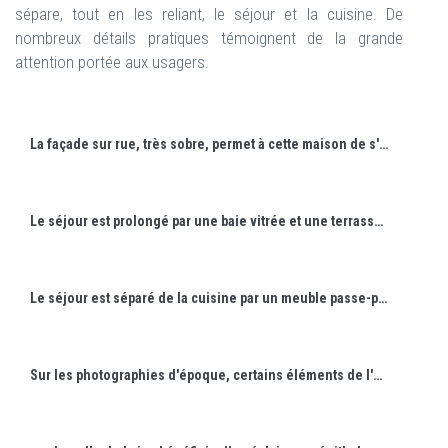
sépare, tout en les reliant, le séjour et la cuisine. De
nombreux détails pratiques témoignent de la grande
attention portée aux usagers.
La façade sur rue, très sobre, permet à cette maison de s'intégrer parmi d'autres, plus anciennes et plus traditionnelles.
Le séjour est prolongé par une baie vitrée et une terrasse côté jardin.
Le séjour est séparé de la cuisine par un meuble passe-plat et un bandeau vitré.
Sur les photographies d'époque, certains éléments de l'aménagement intérieur, comme la cheminée, semblent de véritables oeuvres d'art.