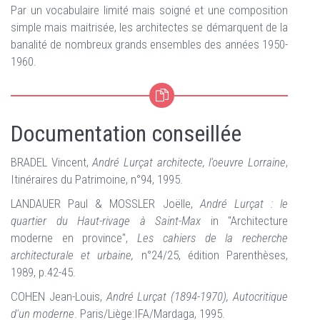
Par un vocabulaire limité mais soigné et une composition
simple mais maitrisée, les architectes se démarquent de la
banalité de nombreux grands ensembles des années 1950-
1960.
Documentation conseillée
BRADEL Vincent,
André Lurçat architecte, l'oeuvre Lorraine
,
Itinéraires du Patrimoine, n°94, 1995.
LANDAUER Paul & MOSSLER Joëlle,
André Lurçat : le
quartier du Haut-rivage à Saint-Max
in "Architecture
moderne en province",
Les cahiers de la recherche
architecturale et urbaine,
n°24/25, édition Parenthèses,
1989, p.42-45.
COHEN Jean-Louis,
André Lurçat (1894-1970), Autocritique
d'un moderne
. Paris/
Liège:IFA/Mardaga, 1995.