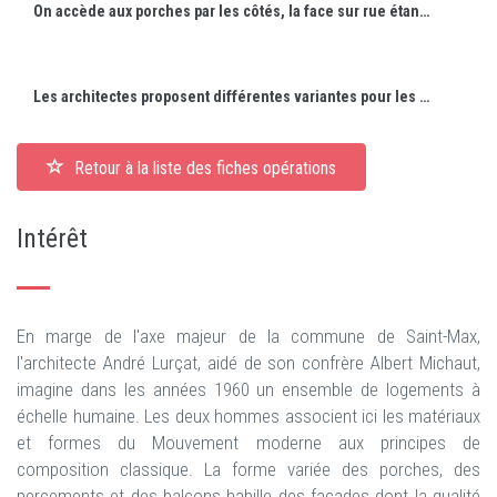
On accède aux porches par les côtés, la face sur rue étant dévolue à des plantations.
Les architectes proposent différentes variantes pour les entrées. Sans porche, celle-ci est plus simple mais reste élégante.
Retour à la liste des fiches opérations
Intérêt
En marge de l'axe majeur de la commune de Saint-Max,
l'architecte André Lurçat, aidé de son confrère Albert Michaut,
imagine dans les années 1960 un ensemble de logements à
échelle humaine. Les deux hommes associent ici les matériaux
et formes du Mouvement moderne aux principes de
composition classique. La forme variée des porches, des
percements et des balcons habille des façades dont la qualité