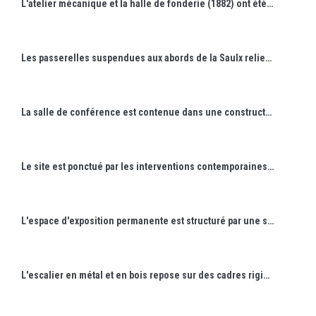
L'atelier mécanique et la halle de fonderie (1882) ont été reconvertis en espaces de formation.
Les passerelles suspendues aux abords de la Saulx relient les différents bâtiments.
La salle de conférence est contenue dans une construction en bois dans le volume des anciennes écuries.
Le site est ponctué par les interventions contemporaines (ici entrée et rampe d'accessibilité) qui s'insèrent avec délicatesse dans le site existant.
L'espace d'exposition permanente est structuré par une scénographie en bois.
L'escalier en métal et en bois repose sur des cadres rigides ancrés dans le mur. Le garde corps assure la sécurité et la rigidité de l'ensemble.