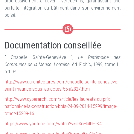
progressivement à devenir vert-de-gris, garantissant une
parfaite intégration du bâtiment dans son environnement
boisé.
Documentation conseillée
" Chapelle Sainte-Geneviève ",
Le Patrimoine des
Communes de la Meuse. Lorraine
, éd. Flohic, 1999, tome II,
p.1189.
http://www.darchitectures.com/chapelle-sainte-genevieve-
saint-maurice-sous-les-cotes-55-a2327.html
http://www.cyberarchi.com/article/les-laureats-du-prix-
national-de-la-construction-bois-24-09-2014-15299/image-
other-15299-16
https://www.youtube.com/watch?v=oXoHalDFIK4
https://www.youtube.com/watch?v=bca8xnNaAzc