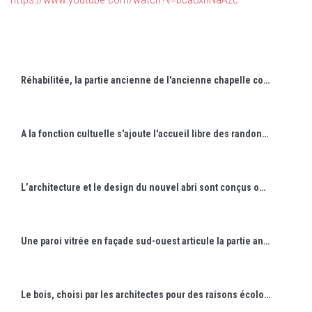
Réhabilitée, la partie ancienne de l'ancienne chapelle conserve sa silhouette originelle.
A la fonction cultuelle s'ajoute l'accueil libre des randonneurs.
L’architecture et le design du nouvel abri sont conçus ou étudiés conjointement pour créer un espace unitaire d’une grande cohésion architecturale.
Une paroi vitrée en façade sud-ouest articule la partie ancienne et l'extension, baignant le chœur de lumière naturelle.
Le bois, choisi par les architectes pour des raisons écologiques, apporte une dimension esthétique et architecturale au projet.