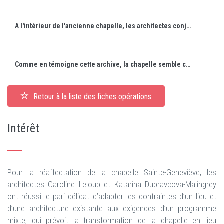
A l'intérieur de l'ancienne chapelle, les architectes conjuguent avec beaucoup de subtilité le vocabulaire de l’architecture religieuse traditionnelle avec des lignes et des ambiances plus contemporaines.
Comme en témoigne cette archive, la chapelle semble constituer de longue date une étape pour les soldats comme pour les randonneurs.
Retour à la liste des fiches opérations
Intérêt
Pour la réaffectation de la chapelle Sainte-Geneviève, les
architectes Caroline Leloup et Katarina Dubravcova-Malingrey
ont réussi le pari délicat d’adapter les contraintes d’un lieu et
d’une architecture existante aux exigences d’un programme
mixte, qui prévoit la transformation de la chapelle en lieu