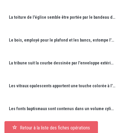
La toiture de l'église semble être portée par le bandeau de verre, qui assure l'éclairage naturel de la nef.
Le bois, employé pour le plafond et les bancs, estompe l'austérité du bâtiment en béton.
La tribune suit la courbe dessinée par l'enveloppe extérieure de l'église.
Les vitraux opalescents apportent une touche colorée à l'ensemble.
Les fonts baptismaux sont contenus dans un volume cylindrique jouxtant l'entrée, faisant référence au bassin/atrium...
Retour à la liste des fiches opérations