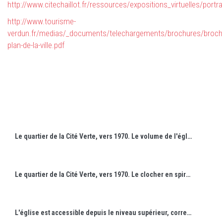
http://www.citechaillot.fr/ressources/expositions_virtuelles/port
http://www.tourisme-
verdun.fr/medias/_documents/telechargements/brochures/broch
plan-de-la-ville.pdf
Le quartier de la Cité Verte, vers 1970. Le volume de l'église, dominé par la forme courbe, contraste avec l'orthogonalité des barres de logements voisines et avec les lignes brisées des remparts Vauban.
Le quartier de la Cité Verte, vers 1970. Le clocher en spirale, par ses dimensions monumentales, crée un repère visuel dans le quartier.
L'église est accessible depuis le niveau supérieur, correspondant à l'espace de la célébration. Le niveau bas est réservé aux activités paroissiales.