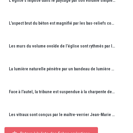
L'église s'impose dans le paysage par son volume simple, ses façades en béton armé brut de décoffrage et sa toiture élancée.
L'aspect brut du béton est magnifié par les bas-reliefs conçus par Françoise Malaprade-Schrepfer.
Les murs du volume ovoïde de l’église sont rythmés par les stries horizontales du coffrage, lui conférant une grande expressivité formelle.
La lumière naturelle pénètre par un bandeau de lumière positionné entre les murs et la toiture et par un lanterneau placé au-dessus de la nef.
Face à l'autel, la tribune est suspendue à la charpente de la toiture grâce à un système de tubes métalliques.
Les vitraux sont conçus par le maître-verrier Jean-Marie Benoît.