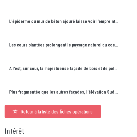
L'épiderme du mur de béton ajouré laisse voir l'empreinte des planches du coffrage en un subtil dialogue avec le bardage de bois.
Les cours plantées prolongent le paysage naturel au coeur de l'édifice.
A l'est, sur cour, la majestueuse façade de bois et de polycarbonate s'ouvre par un haut passage et sa forêt de poteaux.
Plus fragmentée que les autres façades, l’élévation Sud caractérisée par sa structure en double V affirme sa propre identité.
Retour à la liste des fiches opérations
Intérêt