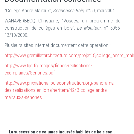
"Collège André Malraux",
Séquences Bois,
n°50, mai 2004.
WANAVERBECQ Christiane, "Vosges, un programme de
construction de collèges en bois",
Le Moniteur,
n° 5055,
13/10/2000.
Plusieurs sites internet documentent cette opération :
http://www.gremilletarchitecture.com/projet18,college_andre_ma
http://www.lqe.fr/images/fiches-realisations-
exemplaires/Senones.pdf
http://www.prixnational-boisconstruction.org/panorama-
des-realisations-en-lorraine/item/4243-college-andre-
malraux-a-senones
La succession de volumes incurvés habillés de bois contraste avec un mur rectiligne de béton formant écran.