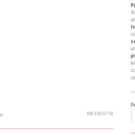
P
XX
u
f
c
c
u
p
l
c
ce
Pé
Réf. ESU-57-10
ne