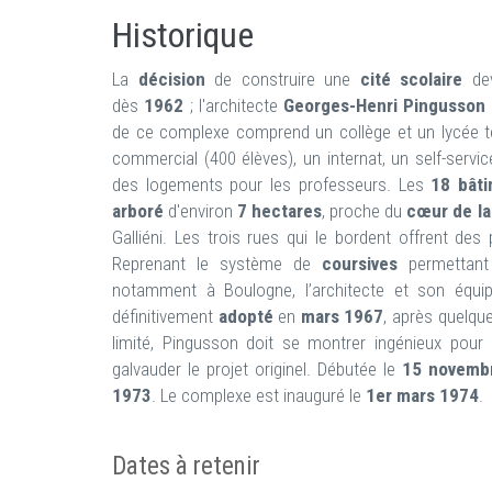
Historique
La
décision
de construire une
cité scolaire
dev
dès
1962
; l'architecte
Georges-Henri Pingusson
de ce complexe comprend un collège et un lycée tec
commercial (400 élèves), un internat, un self-servic
des logements pour les professeurs. Les
18 bât
arboré
d'environ
7 hectares
, proche du
cœur de la 
Galliéni. Les trois rues qui le bordent offrent des 
Reprenant le système de
coursives
permettant 
notamment à Boulogne, l’architecte et son équ
définitivement
adopté
en
mars 1967
, après quelqu
limité, Pingusson doit se montrer ingénieux pou
galvauder le projet originel. Débutée le
15 novemb
1973
. Le complexe est inauguré le
1er mars 1974
.
Dates à retenir