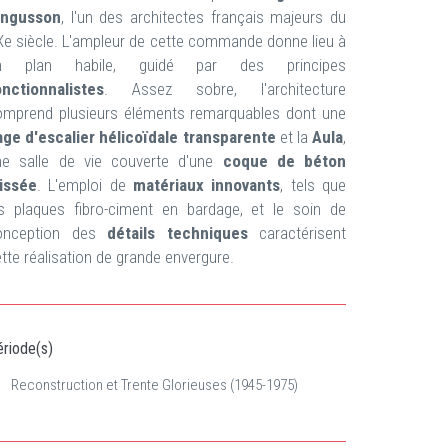
ingusson
, l'un des architectes français majeurs du
e siècle. L'ampleur de cette commande donne lieu à
n plan habile, guidé par des principes
onctionnalistes
. Assez sobre, l'architecture
omprend plusieurs éléments remarquables dont une
age d'escalier hélicoïdale transparente
et la
Aula
,
ne salle de vie couverte d'une
coque de béton
lissée
. L'emploi de
matériaux innovants
, tels que
es plaques fibro-ciment en bardage, et le soin de
onception des
détails techniques
caractérisent
tte réalisation de grande envergure.
riode(s)
Reconstruction et Trente Glorieuses (1945-1975)