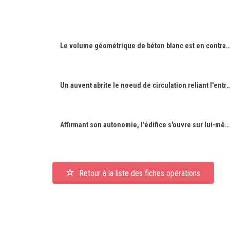
Le volume géométrique de béton blanc est en contraste avec l'espace vert qui 
Un auvent abrite le noeud de circulation reliant l'entrée principale de plain-pied et un escalier menant 
Affirmant son autonomie, l'édifice s'ouvre sur lui-même par des cours et toits-terrasses.
Retour à la liste des fiches opérations