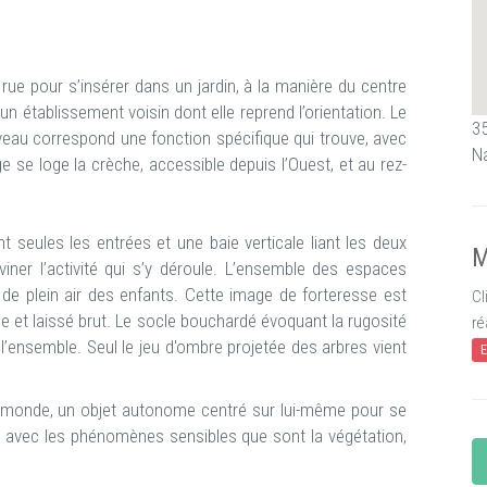
 rue pour s’insérer dans un jardin, à la manière du centre
un établissement voisin dont elle reprend l’orientation. Le
35
iveau correspond une fonction spécifique qui trouve, avec
N
e se loge la crèche, accessible depuis l’Ouest, et au rez-
seules les entrées et une baie verticale liant les deux
M
eviner l’activité qui s’y déroule. L’ensemble des espaces
s de plein air des enfants. Cette image de forteresse est
Cl
e et laissé brut. Le socle bouchardé évoquant la rugosité
ré
 l’ensemble. Seul le jeu d'ombre projetée des arbres vient
E
e monde, un objet autonome centré sur lui-même pour se
t avec les phénomènes sensibles que sont la végétation,