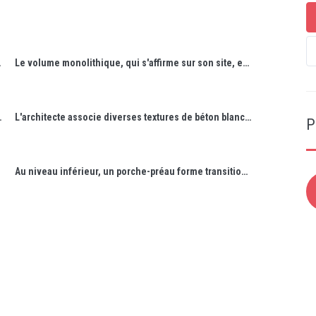
l'entoure.
Le volume monolithique, qui s'affirme sur son site, est ponctuellement évidé pour signifier son épaisseur.
vers le niveau de soubassement.
L'architecte associe diverses textures de béton blanc. Les menuiseries de bois apportent leur couleur chaude.
P
Au niveau inférieur, un porche-préau forme transition entre intérieur et extérieur.