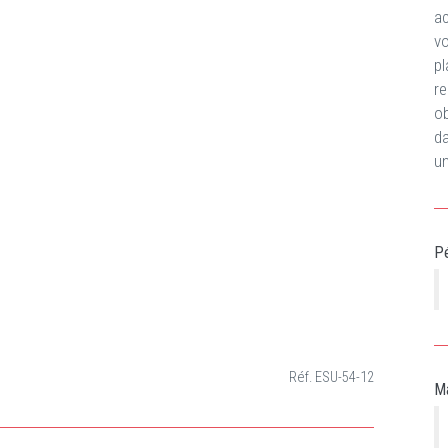
ac
v
p
re
ob
da
un
Pé
Réf. ESU-54-12
Ma