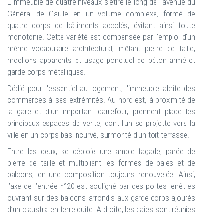
L'immeuble de quatre niveaux s'étire le long de l'avenue du
Général de Gaulle en un volume complexe, formé de
quatre corps de bâtiments accolés, évitant ainsi toute
monotonie. Cette variété est compensée par l'emploi d'un
même vocabulaire architectural, mêlant pierre de taille,
moellons apparents et usage ponctuel de béton armé et
garde-corps métalliques.
Dédié pour l'essentiel au logement, l'immeuble abrite des
commerces à ses extrémités. Au nord-est, à proximité de
la gare et d'un important carrefour, prennent place les
principaux espaces de vente, dont l'un se projette vers la
ville en un corps bas incurvé, surmonté d'un toit-terrasse.
Entre les deux, se déploie une ample façade, parée de
pierre de taille et multipliant les formes de baies et de
balcons, en une composition toujours renouvelée. Ainsi,
l’axe de l’entrée n°20 est souligné par des portes-fenêtres
ouvrant sur des balcons arrondis aux garde-corps ajourés
d’un claustra en terre cuite. A droite, les baies sont réunies