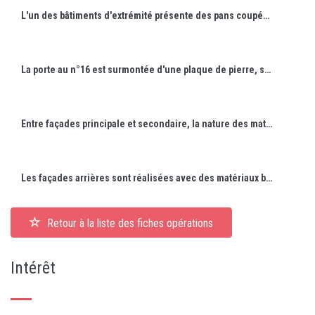
L'un des bâtiments d'extrémité présente des pans coupés servant de marquises.
La porte au n°16 est surmontée d'une plaque de pierre, sur laquelle est gravée en lettres d'or la profession de foi de l'architecte.
Entre façades principale et secondaire, la nature des matériaux change radicalement.
Les façades arrières sont réalisées avec des matériaux bon marché, néanmoins posés avec soin.
Retour à la liste des fiches opérations
Intérêt