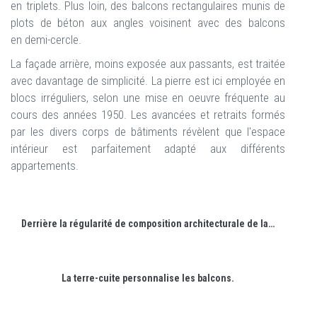
en triplets. Plus loin, des balcons rectangulaires munis de
plots de béton aux angles voisinent avec des balcons
en demi-cercle.
La façade arrière, moins exposée aux passants, est traitée
avec davantage de simplicité. La pierre est ici employée en
blocs irréguliers, selon une mise en oeuvre fréquente au
cours des années 1950. Les avancées et retraits formés
par les divers corps de bâtiments révèlent que l'espace
intérieur est parfaitement adapté aux différents
appartements.
Derrière la régularité de composition architecturale de la barre, chaque corps de bâtiment est traité différemment. Celui-ci présente de grands balcons avec baies en triplets.
La terre-cuite personnalise les balcons.