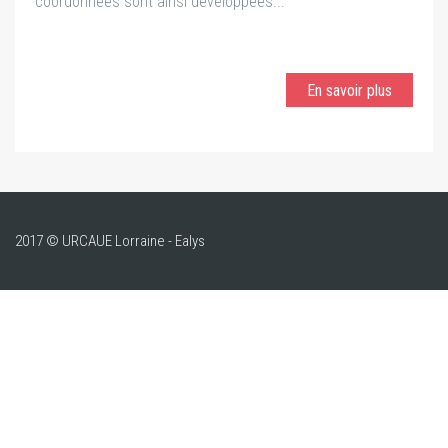
coordonnées sont ainsi développées...
En savoir plus
2017 © URCAUE Lorraine - Ealys